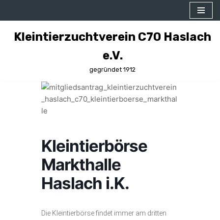
Zum
Kleintierzuchtverein C70 Haslach
Inhalt
springen
e.V.
gegründet 1912
Kleintierbörse
Markthalle
Haslach i.K.
Die Kleintierbörse findet immer am dritten